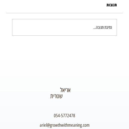
תגובות
עידן הכאוס – פרק 4
כתיבת תגובה...
אריאל
שטרית
054-5772478
ariel@growthwithmeaning.com