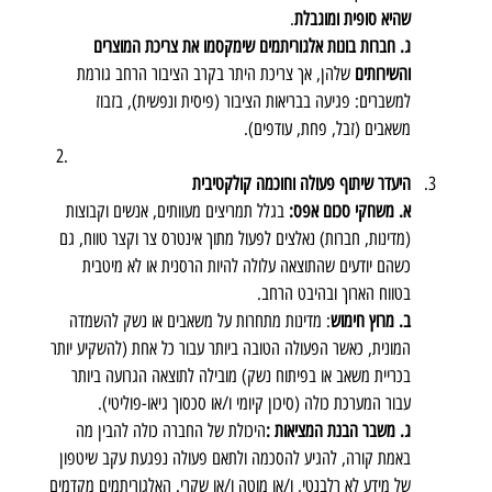
שהיא סופית ומוגבלת
.
ג. חברות בונות
אלגוריתמים שימקסמו את צריכת המוצרים 
והשירותים
 שלהן, אך צריכת היתר בקרב הציבור הרחב גורמת 
למשברים: פגיעה בבריאות הציבור (פיסית ונפשית), בזבוז 
משאבים (זבל, פחת, עודפים). 
היעדר שיתוף פעולה וחוכמה קולקטיבית
א. משחקי סכום אפס: 
בגלל תמריצים מעוותים, אנשים וקבוצות 
(מדינות, חברות) נאלצים לפעול מתוך אינטרס צר וקצר טווח, גם 
כשהם יודעים שהתוצאה עלולה להיות הרסנית או לא מיטבית 
בטווח הארוך ובהיבט הרחב.
ב. מרוץ חימוש
: מדינות מתחרות על משאבים או נשק להשמדה 
המונית, כאשר הפעולה הטובה ביותר עבור כל אחת (להשקיע יותר 
בכריית משאב או בפיתוח נשק) מובילה לתוצאה הגרועה ביותר 
עבור המערכת כולה (סיכון קיומי ו/או סכסוך גיאו-פוליטי).
ג. משבר הבנת המציאות :
היכולת של החברה כולה להבין מה 
באמת קורה, להגיע להסכמה ולתאם פעולה נפגעת עקב שיטפון 
של מידע לא רלבנטי, ו/או מוטה ו/או שקרי. האלגוריתמים מקדמים 