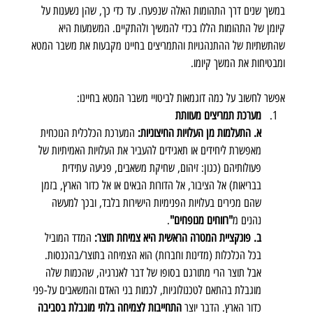
במשך שנים דרך התהומות האלה שנפערו. עד כדי כך, שהן נשענות על 
קיומן של התהומות הללו בכדי להמשיך ולהתקיים. המשמעות היא 
שהתשתיות של ההתנהגויות והתמריצים בחיינו מקבעות את משבר המטא 
ומבטיחות את המשך קיומו.
אפשר לחשוב על כמה דוגמאות לביטויי משבר המטא בחיינו:
מערכת תמריצים מעוותת
א. התעלמות מן העלויות החיצוניות:
 המערכת הכלכלית הנוכחית 
מאפשרת ליחידים או תאגידים להעביר את העלויות האמיתיות של 
פעולותיהם (כגון: זיהום, שחיקת משאבים, פגיעה עתידית 
בבריאות) אל הציבור, אל הדורות הבאים או אל כדור הארץ, בזמן 
שהם מכירים בעלויות הפנימיות הישירות בלבד, ובכך למעשה 
נהנים מ
"רווחים מנופחים"
.
ב. פונקציית המטרה הראשית היא צמיחת תוצר:
 המדד המוביל 
בכל הכלכלות (מדינות וחברות) הוא הצמיחה בתוצר/בהכנסות. 
אבל תוצר הרי מתורגם בסופו של דבר לאנרגיה, שהכמות שלה 
מוגבלת בהתאם לטכנולוגיות, לכמות בני האדם והמשאבים על-פני 
כדור הארץ. הדבר יוצר 
התחייבות לצמיחה בלתי מוגבלת
בסביבה 