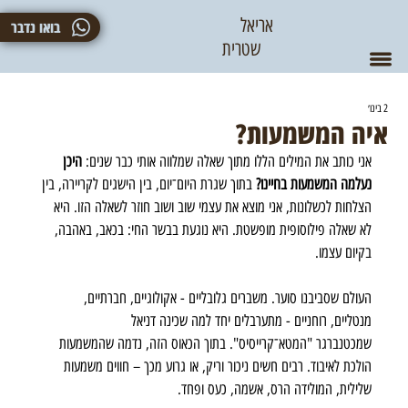
אריאל
בואו נדבר
שטרית
2 בינו׳
איה המשמעות?
אני כותב את המילים הללו מתוך שאלה שמלווה אותי כבר שנים:
 היכן 
נעלמה המשמעות בחיינו?
 בתוך שגרת היום־יום, בין הישגים לקריירה, בין 
הצלחות לכשלונות, אני מוצא את עצמי שוב ושוב חוזר לשאלה הזו. היא 
לא שאלה פילוסופית מופשטת. היא נוגעת בבשר החי: בכאב, באהבה, 
בקיום עצמו.
העולם שסביבנו סוער. משברים גלובליים - אקולוגיים, חברתיים, 
מנטליים, רוחניים - מתערבלים יחד למה שכינה דניאל 
שמכטנברגר "המטא־קרייסיס". בתוך הכאוס הזה, נדמה שהמשמעות 
הולכת לאיבוד. רבים חשים ניכור וריק, או גרוע מכך – חווים משמעות 
שלילית, המולידה הרס, אשמה, כעס ופחד. 