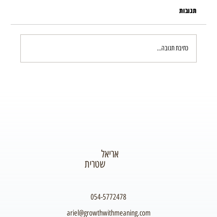
תגובות
עידן הכאוס – פרק 16
כתיבת תגובה...
אריאל
שטרית
054-5772478
ariel@growthwithmeaning.com