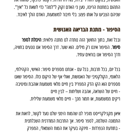
התהום במחנות הריכוז, טען כי האדם זקוק ל"למה" כדי לשאת כל "איך". 
שניהם הצביעו על אותו פצע: בלי חיבור למשמעות, האדם הולך לאיבוד.
הסיפור - מתנת הבריאה האנושית 
ובכל זאת, בתוך החושך הזה נותרה לנו מתנה פלאית:
 היכולת לספר 
סיפור
. הסיפור איננו רק מילים. הוא שער. דרך הסיפור אנו נוגעים בחוויה, 
ודרך הסיפור אנו בוראים עתיד.
בכל יום, בכל תרבות, בכל עם - אנחנו מספרים סיפור: האישי, הקהילתי, 
הלאומי, הקולקטיבי של האנושות, ואולי אף של היקום כולו. הסיפור שאנו 
מספרים הוא הקו הדק המפריד בין חיים מלאי משמעות אוהבת ומיטיבה 
- חיים של השראה, אהבה ושליחות – לבין חיים 
ריקים ממשמעות, או חמור מכך - חיים מלאי משמעות שלילית.
איאן מקגילקרייסט מזכיר לנו שהמוח הימני שלנו נועד לקשר, לראות את 
התמונה השלמה, לספר סיפור. אך התרבות המודרנית השכלתנית 
- בתודעת הנפרדות - חיזקה בעיקר את המוח השמאלי, המפרק 