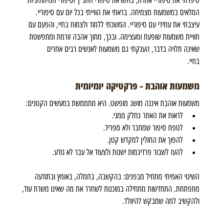
המלאים במשמעות מצמיחה. בראתי את הווייתי בכל יום עם סיפוריי. 
עיצבתי את עתידי עם סיפוריי. המשכתי ללמוד ולצמוח בחיי, והפעם עם 
חוויית משמעות שופעת ומעצימה. ובכך, מתוך אהבה זורמת ומתפשטת 
שאינה תלויה בדבר, הענקתי גם משמעות לאנשים רבים אחרים 
בחיי.        
משמעות אוהבת - פרקטיקה יומיומית
משמעות אוהבת איננה מושג מופשט. היא מתממשת במעשים הקטנים: 
לראות את האחר כחלק ממני. 
לטפח סיפור שמחבר ולא מפריד. 
להפוך את החולין למקדש קטן. 
להעז לשבור פרדיגמות ישנות ולצעוד אל עבר לא נודע.
השינוי האמיתי מתחיל מבפנים: בהקשבה, בחמלה, באומץ ובתודעה 
מתפתחת. התחדשות מתחילה במוכנות לשחרר את מה שאינו משרת עוד, 
ולהקשיב למה שמבקש להיוולד. 