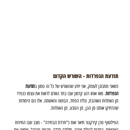
תודעת הנפרדות - השורש הקדום
כשאני מתבונן לעומק, אני יודע שהשורש של כל זה טמון ב
תודעת 
הנפרדות
. מאז אותו רגע קדמון שבו בחר האדם לראות את עצמו כנפרד 
מן האחדות האוהבת, נולדו הפחד, הבושה והאשמה. אלו הם היסודות 
שהרחיקו אותנו מן הגן, מן הטבע, מן האחדות.
הפילוסוף סרן קירקגור תיאר זאת כ"חרדת הבחירה" - מצב שבו החירות 
האנושית, במקום להוליד יצירה, מולידה חרדה. ויקטור פרנקל, שחווה את 