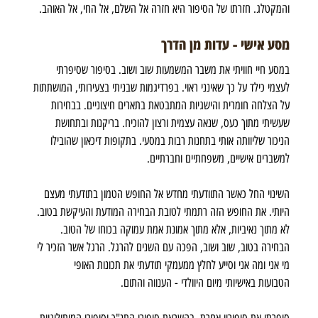
והמקטלג. חזרתו של הסיפור היא חזרה אל השלם, אל החי, אל האוהב. 
מסע אישי - עדות מן הדרך
במסע חיי חוויתי את משבר המשמעות שוב ושוב. בסיפור שסיפרתי 
לעצמי כילד על כך שאינני ראוי. בפרדיגמות שבניתי בצעירותי, המושתתות 
על הצלחה חומרית והישגיות המתבטאת בתארים חיצוניים. בבחירות 
שעשיתי מתוך כעס, שנאה עצמית ורצון להוכיח. בריקנות ובתחושת 
הניכור שליוותה אותי בתחנות רבות במסעי. בתקופות דיכאון שהובילו 
למשברים אישיים, משפחתיים וחברתיים.
השינוי החל כאשר התוודעתי מחדש אל החופש הטמון בתודעתי מעצם 
היותי. את החופש הזה רתמתי לטובת הבחירה המודעת והעיקשת בטוב. 
לא מתוך נאיביות, אלא מתוך אמונת אמת עמוקה בכוחו של הטוב. 
הבחירה בטוב, שוב ושוב, הפכה עם השנים להרגל. הרגל אשר הזכיר לי 
מי אני ומה אני וסייע לחלץ ממעמקי תודעתי את תכונות האופי 
הטבועות באישיותי מיום היוולדי - הענווה והתום.
סיפרתי את סיפוריי אחרת, בהשראת סיפורי התנ"ך וסיפורי המיתולוגיות 